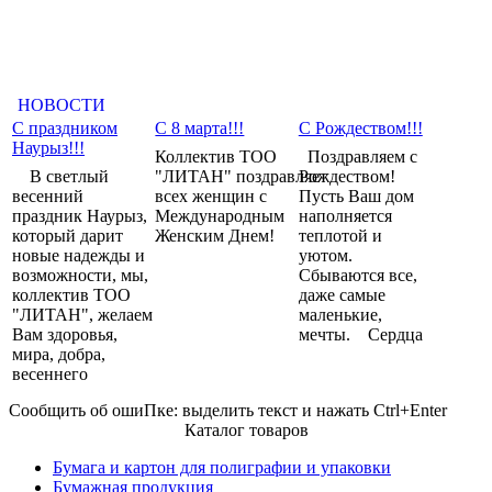
НОВОСТИ
С праздником
С 8 марта!!!
С Рождеством!!!
Наурыз!!!
Коллектив ТОО
Поздравляем с
В светлый
"ЛИТАН" поздравляет
Рождеством!
весенний
всех женщин с
Пусть Ваш дом
праздник Наурыз,
Международным
наполняется
который дарит
Женским Днем!
теплотой и
новые надежды и
уютом.
возможности, мы,
Сбываются все,
коллектив ТОО
даже самые
"ЛИТАН", желаем
маленькие,
Вам здоровья,
мечты. Сердца
мира, добра,
весеннего
Сообщить об оши
П
ке:
выделить текст и нажать Ctrl+Enter
Каталог товаров
Бумага и картон для полиграфии и упаковки
Бумажная продукция