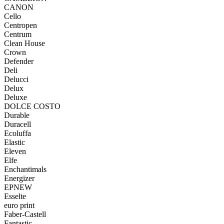
CANON
Cello
Centropen
Centrum
Clean House
Crown
Defender
Deli
Delucci
Delux
Deluxe
DOLCE COSTO
Durable
Duracell
Ecoluffa
Elastic
Eleven
Elfe
Enchantimals
Energizer
EPNEW
Esselte
euro print
Faber-Castell
Fantastic