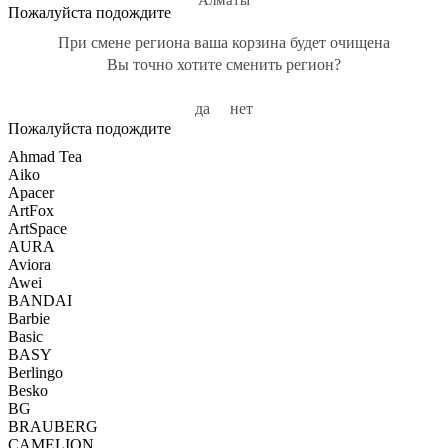
Алматы
Пожалуйста подождите
При смене региона ваша корзина будет очищена
Вы точно хотите сменить регион?
да
нет
Пожалуйста подождите
Ahmad Tea
Aiko
Apacer
ArtFox
ArtSpace
AURA
Aviora
Awei
BANDAI
Barbie
Basic
BASY
Berlingo
Besko
BG
BRAUBERG
CAMELION