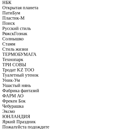
НБК
Открытая планета
ПатиБум
Пластик-М
Поиск
Русский стиль
РяжскГознак
Солнышко
Стамм
Стиль жизни
ТЕРМОБУМАГА
Технопарк
ТРИ СОВЫ
Тродат KZ ТОО
Туалетный утенок
Уник-Ум
Ушастый нянь
Фабрика фантазий
ФАРМ АО
Фрекен Бок
Чебурашка
Эксмо
ЮНЛАНДИЯ
Яркий Праздник
Пожалуйста подождите