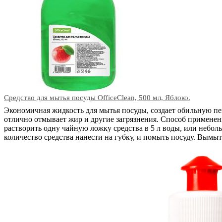
Средство для мытья посуды OfficeClean, 500 мл, Яблоко.
Экономичная жидкость для мытья посуды, создает обильную пе
отлично отмывает жир и другие загрязнения. Способ применен
растворить одну чайную ложку средства в 5 л воды, или небол
количество средства нанести на губку, и помыть посуду. Вымы
В корзину
Код: 09827
Наличие:
в наличии
353
тг.
−
+