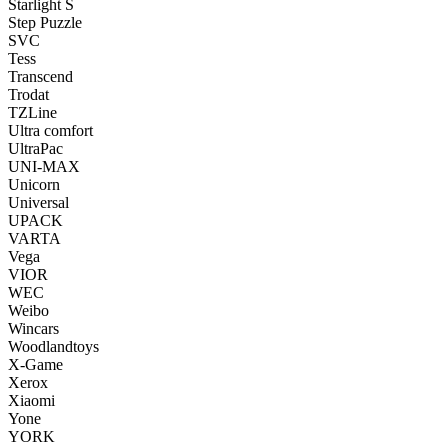
Starlight S
Step Puzzle
SVC
Tess
Transcend
Trodat
TZLine
Ultra comfort
UltraPac
UNI-MAX
Unicorn
Universal
UPACK
VARTA
Vega
VIOR
WEC
Weibo
Wincars
Woodlandtoys
X-Game
Xerox
Xiaomi
Yone
YORK