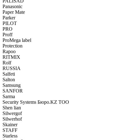
PALISAD
Panasonic
Paper Mate
Parker
PILOT
PRO
Proff
ProMega label
Protection
Rapoo
RITMIX
Rolf
RUSSIA
Salfeti
Salton
Samsung
SANFOR
Sarma
Security Systems Бюро.KZ ТОО
Shen lian
Silwergof
Silwerhof
Skainer
STAFF
Starless