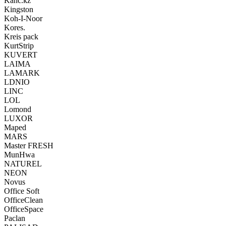
Kanc.kz
Kingston
Koh-I-Noor
Kores.
Kreis pack
KurtStrip
KUVERT
LAIMA
LAMARK
LDNIO
LINC
LOL
Lomond
LUXOR
Maped
MARS
Master FRESH
MunHwa
NATUREL
NEON
Novus
Office Soft
OfficeClean
OfficeSpace
Paclan