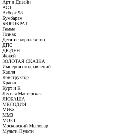
Арт и Дизайн
АСТ
Атберг 98
Бумбарам
БЮРОКРАТ
Гамма
Гознак
Десятое королевство
ДПС
ДЮДЕН
Жокей
ЗОЛОТАЯ СКАЗКА
Империя поздравлений
Капля
Конструктор
Красин
Курт и К
Лесная Мастерская
ЛЮБАША
МЕЛОДИЯ
МИФ
ММЗ
МОЕТ
Московский Мыловар
Мульти-Пульти