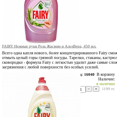
FAIRY Нежные руки Роза Жасмин и АлоэВера, 450 мл.
Всего одна капля нового, более концентрированного Fairy смо
отмыть целый горы грязной посуды. Тарелки, стаканы, кастрю
сковородки - формула Fairy с легкостью удалит даже самые сл
загрязнения с любой поверхности без особых усилий.
В корзину
Код: 16040
Наличие:
в наличии
1199
тг.
−
+