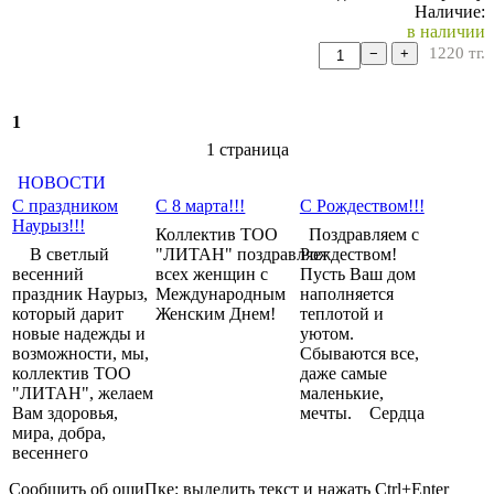
Наличие:
в наличии
1220
тг.
−
+
1
1 cтраница
НОВОСТИ
С праздником
С 8 марта!!!
С Рождеством!!!
Наурыз!!!
Коллектив ТОО
Поздравляем с
В светлый
"ЛИТАН" поздравляет
Рождеством!
весенний
всех женщин с
Пусть Ваш дом
праздник Наурыз,
Международным
наполняется
который дарит
Женским Днем!
теплотой и
новые надежды и
уютом.
возможности, мы,
Сбываются все,
коллектив ТОО
даже самые
"ЛИТАН", желаем
маленькие,
Вам здоровья,
мечты. Сердца
мира, добра,
весеннего
Сообщить об оши
П
ке:
выделить текст и нажать Ctrl+Enter