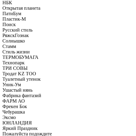
НБК
Открытая планета
ПатиБум
Пластик-М
Поиск
Русский стиль
РяжскГознак
Солнышко
Стамм
Стиль жизни
ТЕРМОБУМАГА
Технопарк
ТРИ СОВЫ
Тродат KZ ТОО
Туалетный утенок
Уник-Ум
Ушастый нянь
Фабрика фантазий
ФАРМ АО
Фрекен Бок
Чебурашка
Эксмо
ЮНЛАНДИЯ
Яркий Праздник
Пожалуйста подождите