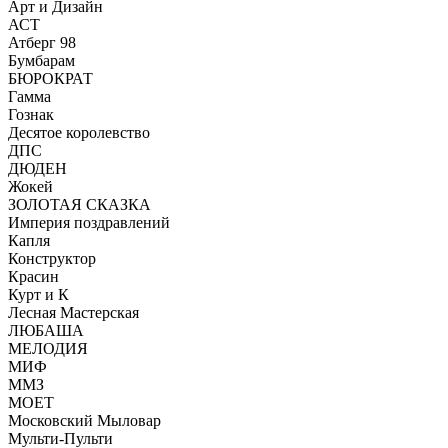
Арт и Дизайн
АСТ
Атберг 98
Бумбарам
БЮРОКРАТ
Гамма
Гознак
Десятое королевство
ДПС
ДЮДЕН
Жокей
ЗОЛОТАЯ СКАЗКА
Империя поздравлений
Капля
Конструктор
Красин
Курт и К
Лесная Мастерская
ЛЮБАША
МЕЛОДИЯ
МИФ
ММЗ
МОЕТ
Московский Мыловар
Мульти-Пульти