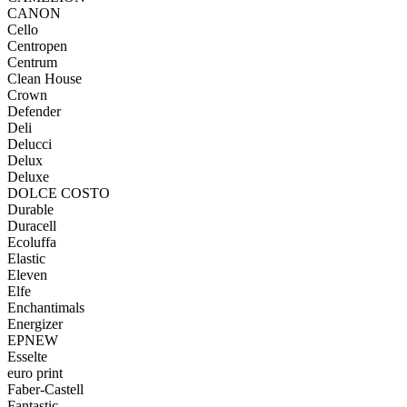
CANON
Cello
Centropen
Centrum
Clean House
Crown
Defender
Deli
Delucci
Delux
Deluxe
DOLCE COSTO
Durable
Duracell
Ecoluffa
Elastic
Eleven
Elfe
Enchantimals
Energizer
EPNEW
Esselte
euro print
Faber-Castell
Fantastic