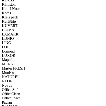
Kanc.kz
Kingston
Koh-I-Noor
Kores.
Kreis pack
KurtStrip
KUVERT
LAIMA
LAMARK
LDNIO
LINC
LOL
Lomond
LUXOR
Maped
MARS
Master FRESH
MunHwa
NATUREL
NEON
Novus
Office Soft
OfficeClean
OfficeSpace
Paclan