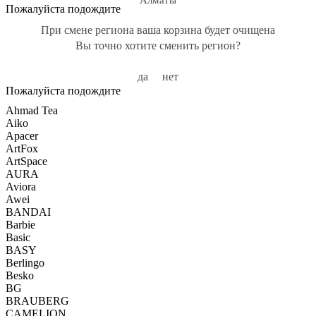
Алматы
Пожалуйста подождите
При смене региона ваша корзина будет очищена
Вы точно хотите сменить регион?
да
нет
Пожалуйста подождите
Ahmad Tea
Aiko
Apacer
ArtFox
ArtSpace
AURA
Aviora
Awei
BANDAI
Barbie
Basic
BASY
Berlingo
Besko
BG
BRAUBERG
CAMELION