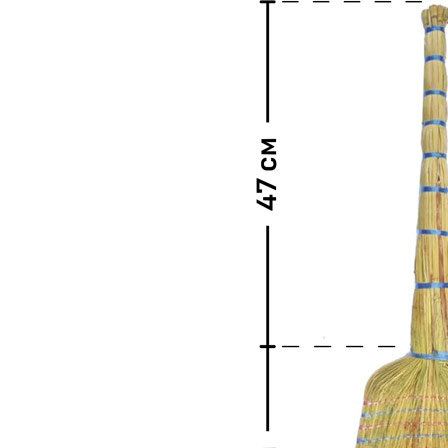
1073
тг.
−
+