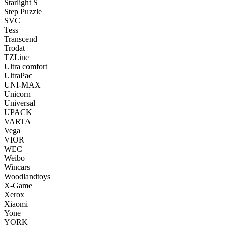
Starlight S
Step Puzzle
SVC
Tess
Transcend
Trodat
TZLine
Ultra comfort
UltraPac
UNI-MAX
Unicorn
Universal
UPACK
VARTA
Vega
VIOR
WEC
Weibo
Wincars
Woodlandtoys
X-Game
Xerox
Xiaomi
Yone
YORK