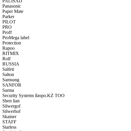
PALISAD
Panasonic
Paper Mate
Parker
PILOT
PRO
Proff
ProMega label
Protection
Rapoo
RITMIX
Rolf
RUSSIA
Salfeti
Salton
Samsung
SANFOR
Sarma
Security Systems Бюро.KZ ТОО
Shen lian
Silwergof
Silwerhof
Skainer
STAFF
Starless