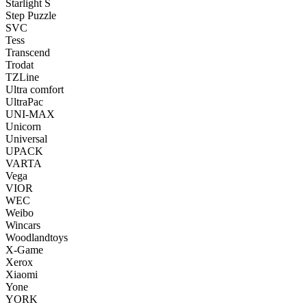
Starlight S
Step Puzzle
SVC
Tess
Transcend
Trodat
TZLine
Ultra comfort
UltraPac
UNI-MAX
Unicorn
Universal
UPACK
VARTA
Vega
VIOR
WEC
Weibo
Wincars
Woodlandtoys
X-Game
Xerox
Xiaomi
Yone
YORK