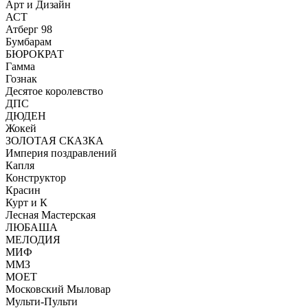
Арт и Дизайн
АСТ
Атберг 98
Бумбарам
БЮРОКРАТ
Гамма
Гознак
Десятое королевство
ДПС
ДЮДЕН
Жокей
ЗОЛОТАЯ СКАЗКА
Империя поздравлений
Капля
Конструктор
Красин
Курт и К
Лесная Мастерская
ЛЮБАША
МЕЛОДИЯ
МИФ
ММЗ
МОЕТ
Московский Мыловар
Мульти-Пульти