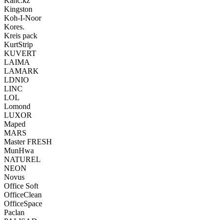
Kanc.kz
Kingston
Koh-I-Noor
Kores.
Kreis pack
KurtStrip
KUVERT
LAIMA
LAMARK
LDNIO
LINC
LOL
Lomond
LUXOR
Maped
MARS
Master FRESH
MunHwa
NATUREL
NEON
Novus
Office Soft
OfficeClean
OfficeSpace
Paclan