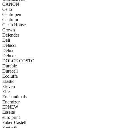
CANON
Cello
Centropen
Centrum
Clean House
Crown
Defender
Deli
Delucci
Delux
Deluxe
DOLCE COSTO
Durable
Duracell
Ecoluffa
Elastic
Eleven
Elfe
Enchantimals
Energizer
EPNEW
Esselte
euro print
Faber-Castell
Fantastic