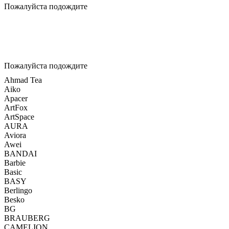
Пожалуйста подождите
Пожалуйста подождите
Ahmad Tea
Aiko
Apacer
ArtFox
ArtSpace
AURA
Aviora
Awei
BANDAI
Barbie
Basic
BASY
Berlingo
Besko
BG
BRAUBERG
CAMELION