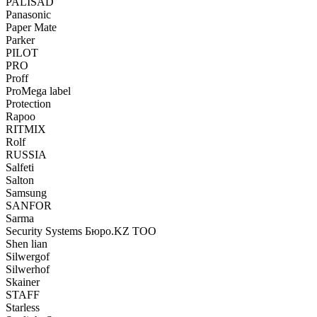
PALISAD
Panasonic
Paper Mate
Parker
PILOT
PRO
Proff
ProMega label
Protection
Rapoo
RITMIX
Rolf
RUSSIA
Salfeti
Salton
Samsung
SANFOR
Sarma
Security Systems Бюро.KZ ТОО
Shen lian
Silwergof
Silwerhof
Skainer
STAFF
Starless