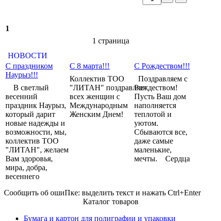
1
1 cтраница
НОВОСТИ
С праздником
С 8 марта!!!
С Рождеством!!!
Наурыз!!!
Коллектив ТОО
Поздравляем с
В светлый
"ЛИТАН" поздравляет
Рождеством!
весенний
всех женщин с
Пусть Ваш дом
праздник Наурыз,
Международным
наполняется
который дарит
Женским Днем!
теплотой и
новые надежды и
уютом.
возможности, мы,
Сбываются все,
коллектив ТОО
даже самые
"ЛИТАН", желаем
маленькие,
Вам здоровья,
мечты. Сердца
мира, добра,
весеннего
Сообщить об оши
П
ке:
выделить текст и нажать Ctrl+Enter
Каталог товаров
Бумага и картон для полиграфии и упаковки