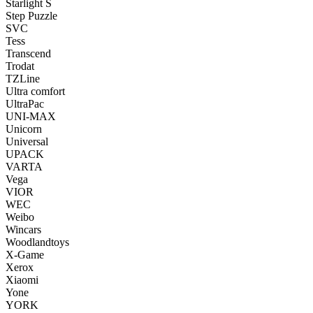
Starlight S
Step Puzzle
SVC
Tess
Transcend
Trodat
TZLine
Ultra comfort
UltraPac
UNI-MAX
Unicorn
Universal
UPACK
VARTA
Vega
VIOR
WEC
Weibo
Wincars
Woodlandtoys
X-Game
Xerox
Xiaomi
Yone
YORK