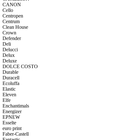
CANON
Cello
Centropen
Centrum
Clean House
Crown
Defender
Deli
Delucci
Delux
Deluxe
DOLCE COSTO
Durable
Duracell
Ecoluffa
Elastic
Eleven
Elfe
Enchantimals
Energizer
EPNEW
Esselte
euro print
Faber-Castell
Fantastic