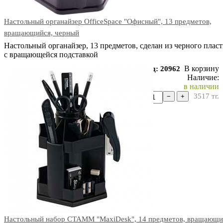
Настольный органайзер OfficeSpace "Офисный", 13 предметов,
вращающийся, черный
Настольный органайзер, 13 предметов, сделан из черного пласт
с вращающейся подставкой
В корзину
Код: 20962
Наличие:
в наличии
3517
тг.
−
+
Настольный набор СТАММ "MaxiDesk", 14 предметов, вращающи