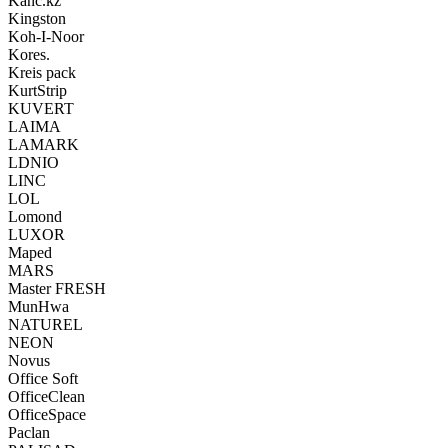
Kanc.kz
Kingston
Koh-I-Noor
Kores.
Kreis pack
KurtStrip
KUVERT
LAIMA
LAMARK
LDNIO
LINC
LOL
Lomond
LUXOR
Maped
MARS
Master FRESH
MunHwa
NATUREL
NEON
Novus
Office Soft
OfficeClean
OfficeSpace
Paclan