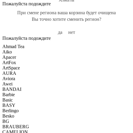
Алматы
Пожалуйста подождите
При смене региона ваша корзина будет очищена
Вы точно хотите сменить регион?
да
нет
Пожалуйста подождите
Ahmad Tea
Aiko
Apacer
ArtFox
ArtSpace
AURA
Aviora
Awei
BANDAI
Barbie
Basic
BASY
Berlingo
Besko
BG
BRAUBERG
CAMELION