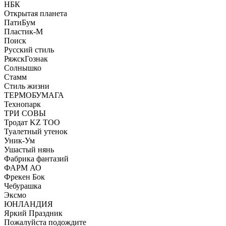
НБК
Открытая планета
ПатиБум
Пластик-М
Поиск
Русский стиль
РяжскГознак
Солнышко
Стамм
Стиль жизни
ТЕРМОБУМАГА
Технопарк
ТРИ СОВЫ
Тродат KZ ТОО
Туалетный утенок
Уник-Ум
Ушастый нянь
Фабрика фантазий
ФАРМ АО
Фрекен Бок
Чебурашка
Эксмо
ЮНЛАНДИЯ
Яркий Праздник
Пожалуйста подождите