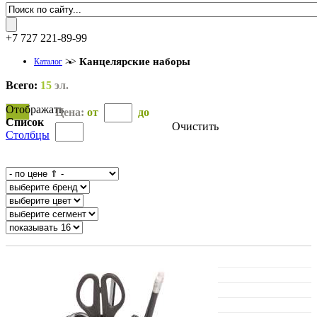
+7 727 221-89-99
>>
Канцелярские наборы
Каталог
Всего:
15
эл.
Отображать
Цена:
от
до
Список
Очистить
Столбцы
OK