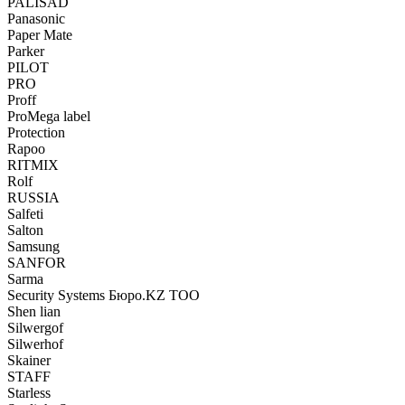
PALISAD
Panasonic
Paper Mate
Parker
PILOT
PRO
Proff
ProMega label
Protection
Rapoo
RITMIX
Rolf
RUSSIA
Salfeti
Salton
Samsung
SANFOR
Sarma
Security Systems Бюро.KZ ТОО
Shen lian
Silwergof
Silwerhof
Skainer
STAFF
Starless