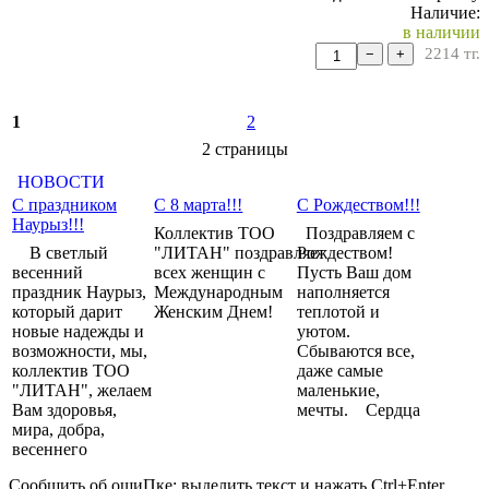
Наличие:
в наличии
2214
тг.
−
+
1
2
2 cтраницы
НОВОСТИ
С праздником
С 8 марта!!!
С Рождеством!!!
Наурыз!!!
Коллектив ТОО
Поздравляем с
В светлый
"ЛИТАН" поздравляет
Рождеством!
весенний
всех женщин с
Пусть Ваш дом
праздник Наурыз,
Международным
наполняется
который дарит
Женским Днем!
теплотой и
новые надежды и
уютом.
возможности, мы,
Сбываются все,
коллектив ТОО
даже самые
"ЛИТАН", желаем
маленькие,
Вам здоровья,
мечты. Сердца
мира, добра,
весеннего
Сообщить об оши
П
ке:
выделить текст и нажать Ctrl+Enter