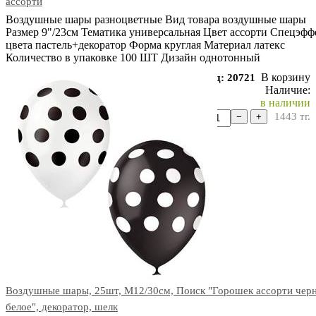
ассорти
Воздушные шары разноцветные Вид товара воздушные шары
Размер 9"/23см Тематика универсальная Цвет ассорти Спецэфф
цвета пастель+декоратор Форма круглая Материал латекс
Количество в упаковке 100 ШТ Дизайн однотонный
В корзину
Код: 20721
Наличие:
в наличии
1443
тг.
−
+
Воздушные шары, 25шт, М12/30см, Поиск "Горошек ассорти чер
белое", декоратор, шелк