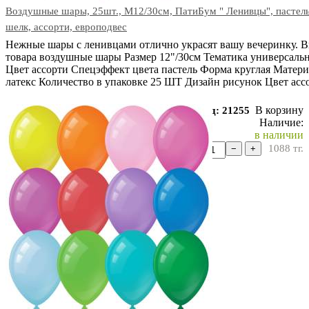
Воздушные шары, 25шт., М12/30см, ПатиБум " Ленивцы", пастель
шелк, ассорти, европодвес
Нежные шары с ленивцами отлично украсят вашу вечеринку. 
товара воздушные шары Размер 12"/30см Тематика универсаль
Цвет ассорти Спецэффект цвета пастель Форма круглая Матери
латекс Количество в упаковке 25 ШТ Дизайн рисунок Цвет асс
В корзину
Код: 21255
Наличие:
в наличии
1088
тг.
−
+