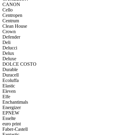
CANON
Cello
Centropen
Centrum
Clean House
Crown
Defender
Deli
Delucci
Delux
Deluxe
DOLCE COSTO
Durable
Duracell
Ecoluffa
Elastic
Eleven
Elfe
Enchantimals
Energizer
EPNEW
Esselte
euro print
Faber-Castell
Fantastic