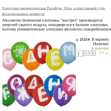
Хлопушка пневматическая ПатиБум, 30см, в пластиковой тубе,
фольгированное конфетти
Абсолютно безопасная хлопушка: "выстрел" производится
энергией сжатого воздуха, находящегося в баллоне хлопушки,
поэтому пневматические хлопушки абсолютно пожаробезопас
В корзину
Код: 25214
Наличие:
в наличии
577
тг.
−
+