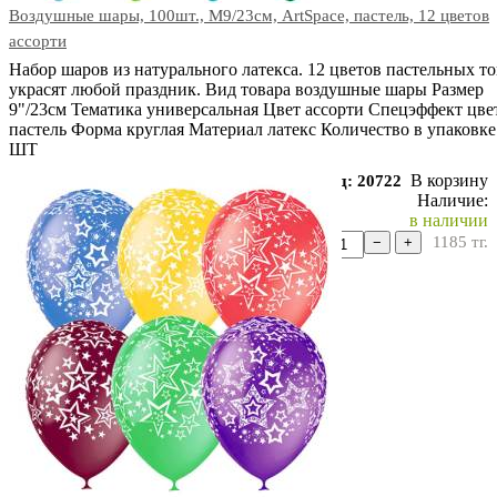
Воздушные шары, 100шт., М9/23см, ArtSpace, пастель, 12 цветов
ассорти
Набор шаров из натурального латекса. 12 цветов пастельных т
украсят любой праздник. Вид товара воздушные шары Размер
9"/23см Тематика универсальная Цвет ассорти Спецэффект цве
пастель Форма круглая Материал латекс Количество в упаковке
ШТ
В корзину
Код: 20722
Наличие:
в наличии
1185
тг.
−
+