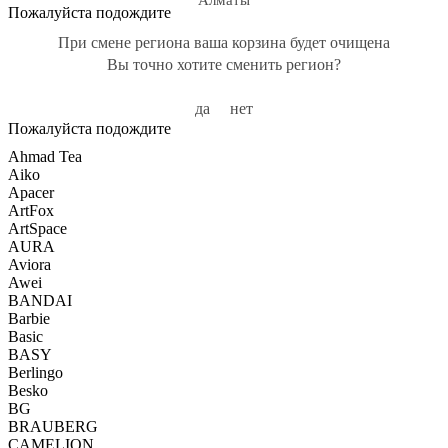
Алматы
Пожалуйста подождите
При смене региона ваша корзина будет очищена
Вы точно хотите сменить регион?
да
нет
Пожалуйста подождите
Ahmad Tea
Aiko
Apacer
ArtFox
ArtSpace
AURA
Aviora
Awei
BANDAI
Barbie
Basic
BASY
Berlingo
Besko
BG
BRAUBERG
CAMELION