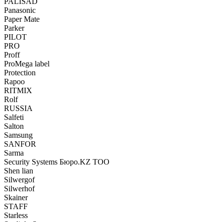
PALISAD
Panasonic
Paper Mate
Parker
PILOT
PRO
Proff
ProMega label
Protection
Rapoo
RITMIX
Rolf
RUSSIA
Salfeti
Salton
Samsung
SANFOR
Sarma
Security Systems Бюро.KZ ТОО
Shen lian
Silwergof
Silwerhof
Skainer
STAFF
Starless