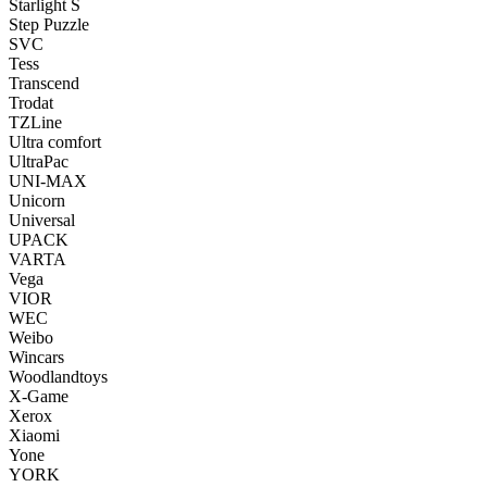
Starlight S
Step Puzzle
SVC
Tess
Transcend
Trodat
TZLine
Ultra comfort
UltraPac
UNI-MAX
Unicorn
Universal
UPACK
VARTA
Vega
VIOR
WEC
Weibo
Wincars
Woodlandtoys
X-Game
Xerox
Xiaomi
Yone
YORK