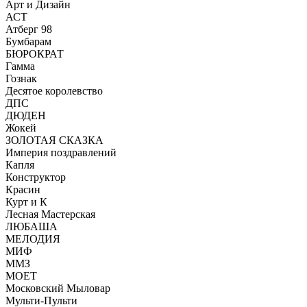
Арт и Дизайн
АСТ
Атберг 98
Бумбарам
БЮРОКРАТ
Гамма
Гознак
Десятое королевство
ДПС
ДЮДЕН
Жокей
ЗОЛОТАЯ СКАЗКА
Империя поздравлений
Капля
Конструктор
Красин
Курт и К
Лесная Мастерская
ЛЮБАША
МЕЛОДИЯ
МИФ
ММЗ
МОЕТ
Московский Мыловар
Мульти-Пульти