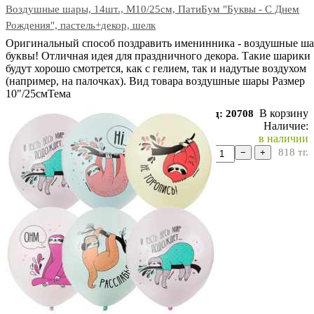
Воздушные шары, 14шт., M10/25см, ПатиБум "Буквы - С Днем
Рождения", пастель+декор, шелк
Оригинальный способ поздравить именинника - воздушные ш
буквы! Отличная идея для праздничного декора. Такие шарики
будут хорошо смотрется, как с гелием, так и надутые воздухом
(например, на палочках). Вид товара воздушные шары Размер
10"/25смТема
В корзину
Код: 20708
Наличие:
в наличии
818
тг.
−
+