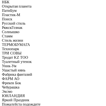
НБК
Открытая планета
ПатиБум
Пластик-М
Поиск
Русский стиль
РяжскГознак
Солнышко
Стамм
Стиль жизни
ТЕРМОБУМАГА
Технопарк
ТРИ СОВЫ
Тродат KZ ТОО
Туалетный утенок
Уник-Ум
Ушастый нянь
Фабрика фантазий
ФАРМ АО
Фрекен Бок
Чебурашка
Эксмо
ЮНЛАНДИЯ
Яркий Праздник
Пожалуйста подождите