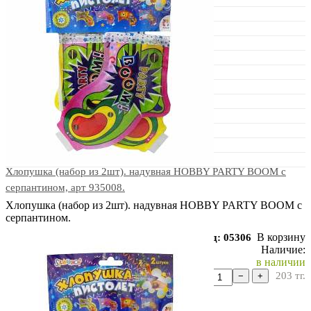
Хлопушка (набор из 2шт). надувная HOBBY PARTY BOOM с
серпантином, арт 935008.
Хлопушка (набор из 2шт). надувная HOBBY PARTY BOOM с
серпантином.
В корзину
Код: 05306
Наличие:
в наличии
203
тг.
−
+