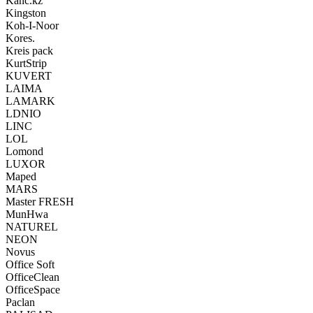
Kanc.kz
Kingston
Koh-I-Noor
Kores.
Kreis pack
KurtStrip
KUVERT
LAIMA
LAMARK
LDNIO
LINC
LOL
Lomond
LUXOR
Maped
MARS
Master FRESH
MunHwa
NATUREL
NEON
Novus
Office Soft
OfficeClean
OfficeSpace
Paclan