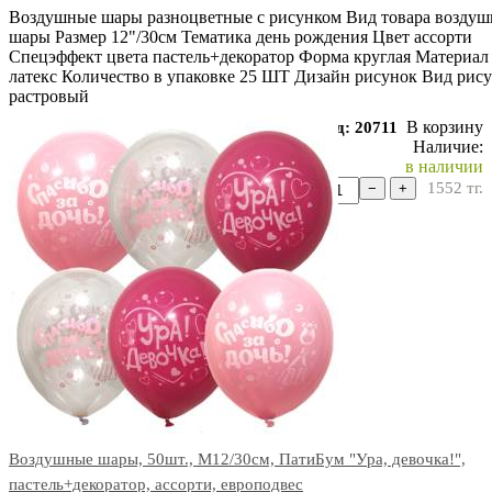
Воздушные шары разноцветные с рисунком Вид товара возду
шары Размер 12"/30см Тематика день рождения Цвет ассорти
Спецэффект цвета пастель+декоратор Форма круглая Материал
латекс Количество в упаковке 25 ШТ Дизайн рисунок Вид рис
растровый
В корзину
Код: 20711
Наличие:
в наличии
1552
тг.
−
+
Воздушные шары, 50шт., М12/30см, ПатиБум "Ура, девочка!",
пастель+декоратор, ассорти, европодвес