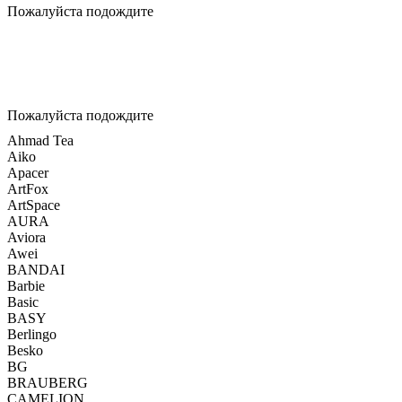
Пожалуйста подождите
Пожалуйста подождите
Ahmad Tea
Aiko
Apacer
ArtFox
ArtSpace
AURA
Aviora
Awei
BANDAI
Barbie
Basic
BASY
Berlingo
Besko
BG
BRAUBERG
CAMELION