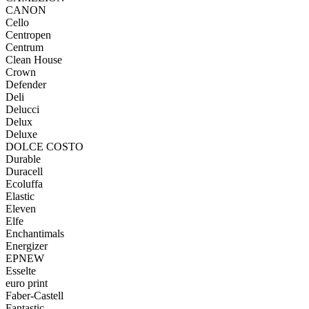
CANON
Cello
Centropen
Centrum
Clean House
Crown
Defender
Deli
Delucci
Delux
Deluxe
DOLCE COSTO
Durable
Duracell
Ecoluffa
Elastic
Eleven
Elfe
Enchantimals
Energizer
EPNEW
Esselte
euro print
Faber-Castell
Fantastic