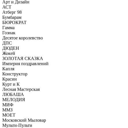
Арт и Дизайн
АСТ
Атберг 98
Бумбарам
БЮРОКРАТ
Гамма
Гознак
Десятое королевство
ДПС
ДЮДЕН
Жокей
ЗОЛОТАЯ СКАЗКА
Империя поздравлений
Капля
Конструктор
Красин
Курт и К
Лесная Мастерская
ЛЮБАША
МЕЛОДИЯ
МИФ
ММЗ
МОЕТ
Московский Мыловар
Мульти-Пульти