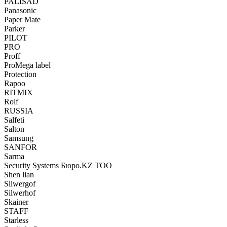
PALISAD
Panasonic
Paper Mate
Parker
PILOT
PRO
Proff
ProMega label
Protection
Rapoo
RITMIX
Rolf
RUSSIA
Salfeti
Salton
Samsung
SANFOR
Sarma
Security Systems Бюро.KZ ТОО
Shen lian
Silwergof
Silwerhof
Skainer
STAFF
Starless