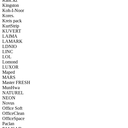
Kanc.kz
Kingston
Koh-I-Noor
Kores.
Kreis pack
KurtStrip
KUVERT
LAIMA
LAMARK
LDNIO
LINC
LOL
Lomond
LUXOR
Maped
MARS
Master FRESH
MunHwa
NATUREL
NEON
Novus
Office Soft
OfficeClean
OfficeSpace
Paclan