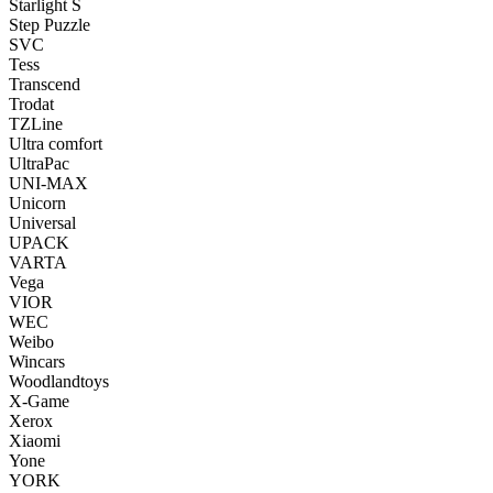
Starlight S
Step Puzzle
SVC
Tess
Transcend
Trodat
TZLine
Ultra comfort
UltraPac
UNI-MAX
Unicorn
Universal
UPACK
VARTA
Vega
VIOR
WEC
Weibo
Wincars
Woodlandtoys
X-Game
Xerox
Xiaomi
Yone
YORK