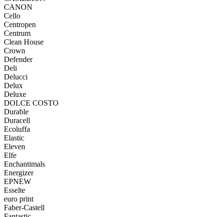
CANON
Cello
Centropen
Centrum
Clean House
Crown
Defender
Deli
Delucci
Delux
Deluxe
DOLCE COSTO
Durable
Duracell
Ecoluffa
Elastic
Eleven
Elfe
Enchantimals
Energizer
EPNEW
Esselte
euro print
Faber-Castell
Fantastic