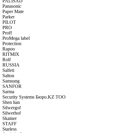
PALISAD
Panasonic
Paper Mate
Parker
PILOT
PRO
Proff
ProMega label
Protection
Rapoo
RITMIX
Rolf
RUSSIA
Salfeti
Salton
Samsung
SANFOR
Sarma
Security Systems Бюро.KZ ТОО
Shen lian
Silwergof
Silwerhof
Skainer
STAFF
Starless