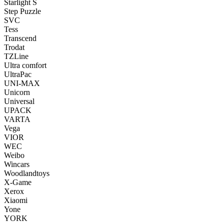
Starlight S
Step Puzzle
SVC
Tess
Transcend
Trodat
TZLine
Ultra comfort
UltraPac
UNI-MAX
Unicorn
Universal
UPACK
VARTA
Vega
VIOR
WEC
Weibo
Wincars
Woodlandtoys
X-Game
Xerox
Xiaomi
Yone
YORK