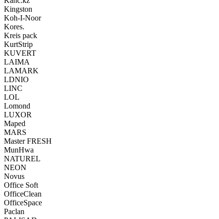
Kanc.kz
Kingston
Koh-I-Noor
Kores.
Kreis pack
KurtStrip
KUVERT
LAIMA
LAMARK
LDNIO
LINC
LOL
Lomond
LUXOR
Maped
MARS
Master FRESH
MunHwa
NATUREL
NEON
Novus
Office Soft
OfficeClean
OfficeSpace
Paclan