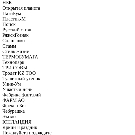
НБК
Открытая планета
ПатиБум
Пластик-М
Поиск
Русский стиль
РяжскГознак
Солнышко
Стамм
Стиль жизни
ТЕРМОБУМАГА
Технопарк
ТРИ СОВЫ
Тродат KZ ТОО
Туалетный утенок
Уник-Ум
Ушастый нянь
Фабрика фантазий
ФАРМ АО
Фрекен Бок
Чебурашка
Эксмо
ЮНЛАНДИЯ
Яркий Праздник
Пожалуйста подождите