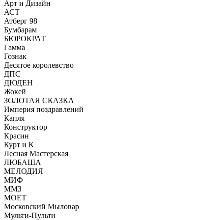
Арт и Дизайн
АСТ
Атберг 98
Бумбарам
БЮРОКРАТ
Гамма
Гознак
Десятое королевство
ДПС
ДЮДЕН
Жокей
ЗОЛОТАЯ СКАЗКА
Империя поздравлений
Капля
Конструктор
Красин
Курт и К
Лесная Мастерская
ЛЮБАША
МЕЛОДИЯ
МИФ
ММЗ
МОЕТ
Московский Мыловар
Мульти-Пульти