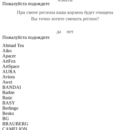
Алматы
Пожалуйста подождите
При смене региона ваша корзина будет очищена
Вы точно хотите сменить регион?
да
нет
Пожалуйста подождите
Ahmad Tea
Aiko
Apacer
ArtFox
ArtSpace
AURA
Aviora
Awei
BANDAI
Barbie
Basic
BASY
Berlingo
Besko
BG
BRAUBERG
CAMELION