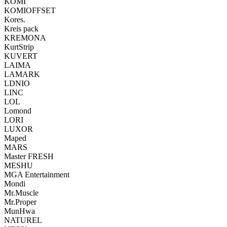
KOMI
KOMIOFFSET
Kores.
Kreis pack
KREMONA
KurtStrip
KUVERT
LAIMA
LAMARK
LDNIO
LINC
LOL
Lomond
LORI
LUXOR
Maped
MARS
Master FRESH
MESHU
MGA Entertainment
Mondi
Mr.Muscle
Mr.Proper
MunHwa
NATUREL