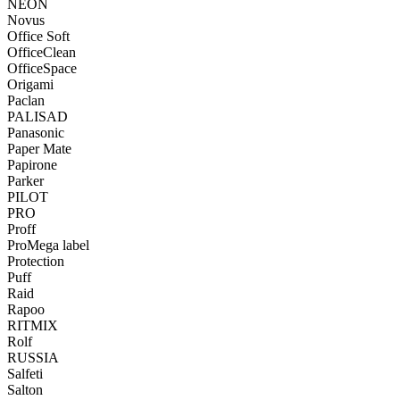
NEON
Novus
Office Soft
OfficeClean
OfficeSpace
Origami
Paclan
PALISAD
Panasonic
Paper Mate
Papirone
Parker
PILOT
PRO
Proff
ProMega label
Protection
Puff
Raid
Rapoo
RITMIX
Rolf
RUSSIA
Salfeti
Salton