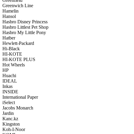
Greenfield
Greenwich Line
Hamelin
Hansol
Hasbro Disney Princess
Hasbro Littlest Pet Shop
Hasbro My Little Pony
Hatber
Hewlett-Packard
Hi-Black
HI-KOTE
HI-KOTE PLUS
Hot Wheels
HP
Huachi
IDEAL
Inkas
INSIDE
International Paper
iSelect
Jacobs Monarch
Jardin
Kanc.kz
Kingston
Koh-I-Noor