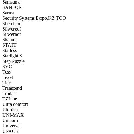
Samsung
SANFOR
Sarma
Security Systems Бюро.KZ ТОО
Shen lian
Silwergof
Silwerhof
Skainer
STAFF
Starless
Starlight S
Step Puzzle
SVC
Tess
Texet
Tide
Transcend
Trodat
TZLine
Ultra comfort
UltraPac
UNI-MAX
Unicorn
Universal
UPACK