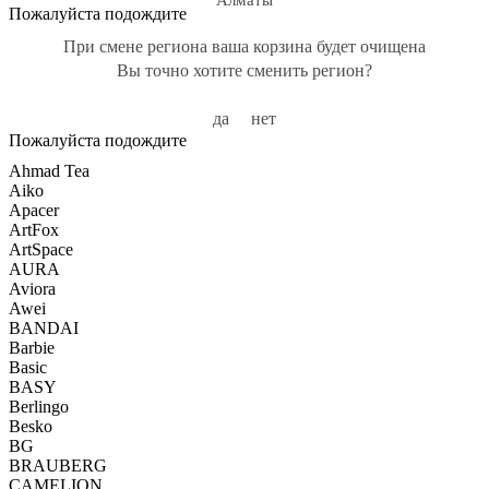
Алматы
Пожалуйста подождите
При смене региона ваша корзина будет очищена
Вы точно хотите сменить регион?
да
нет
Пожалуйста подождите
Ahmad Tea
Aiko
Apacer
ArtFox
ArtSpace
AURA
Aviora
Awei
BANDAI
Barbie
Basic
BASY
Berlingo
Besko
BG
BRAUBERG
CAMELION