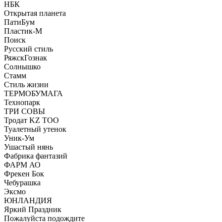
НБК
Открытая планета
ПатиБум
Пластик-М
Поиск
Русский стиль
РяжскГознак
Солнышко
Стамм
Стиль жизни
ТЕРМОБУМАГА
Технопарк
ТРИ СОВЫ
Тродат KZ ТОО
Туалетный утенок
Уник-Ум
Ушастый нянь
Фабрика фантазий
ФАРМ АО
Фрекен Бок
Чебурашка
Эксмо
ЮНЛАНДИЯ
Яркий Праздник
Пожалуйста подождите