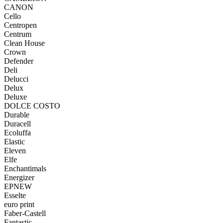
CANON
Cello
Centropen
Centrum
Clean House
Crown
Defender
Deli
Delucci
Delux
Deluxe
DOLCE COSTO
Durable
Duracell
Ecoluffa
Elastic
Eleven
Elfe
Enchantimals
Energizer
EPNEW
Esselte
euro print
Faber-Castell
Fantastic