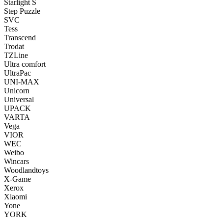
Starlight S
Step Puzzle
SVC
Tess
Transcend
Trodat
TZLine
Ultra comfort
UltraPac
UNI-MAX
Unicorn
Universal
UPACK
VARTA
Vega
VIOR
WEC
Weibo
Wincars
Woodlandtoys
X-Game
Xerox
Xiaomi
Yone
YORK