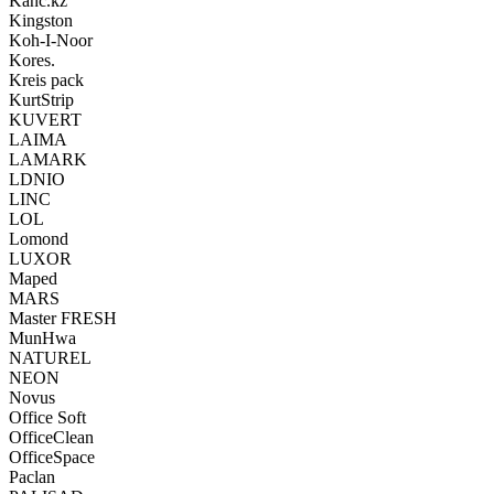
Kanc.kz
Kingston
Koh-I-Noor
Kores.
Kreis pack
KurtStrip
KUVERT
LAIMA
LAMARK
LDNIO
LINC
LOL
Lomond
LUXOR
Maped
MARS
Master FRESH
MunHwa
NATUREL
NEON
Novus
Office Soft
OfficeClean
OfficeSpace
Paclan