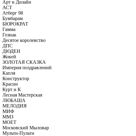
Арт и Дизайн
АСТ
Атберг 98
Бумбарам
БЮРОКРАТ
Гамма
Гознак
Десятое королевство
ДПС
ДЮДЕН
Жокей
ЗОЛОТАЯ СКАЗКА
Империя поздравлений
Капля
Конструктор
Красин
Курт и К
Лесная Мастерская
ЛЮБАША
МЕЛОДИЯ
МИФ
ММЗ
МОЕТ
Московский Мыловар
Мульти-Пульти