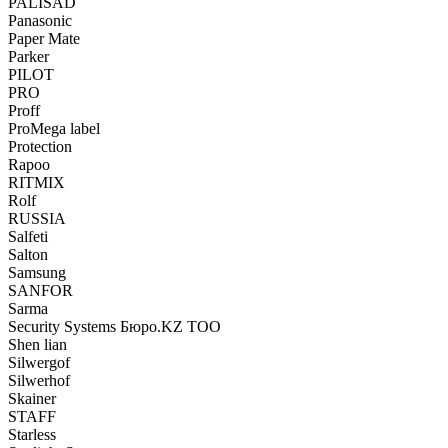
PALISAD
Panasonic
Paper Mate
Parker
PILOT
PRO
Proff
ProMega label
Protection
Rapoo
RITMIX
Rolf
RUSSIA
Salfeti
Salton
Samsung
SANFOR
Sarma
Security Systems Бюро.KZ ТОО
Shen lian
Silwergof
Silwerhof
Skainer
STAFF
Starless