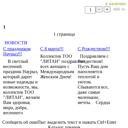
в наличии
406
тг.
−
+
1
1 cтраница
НОВОСТИ
С праздником
С 8 марта!!!
С Рождеством!!!
Наурыз!!!
Коллектив ТОО
Поздравляем с
В светлый
"ЛИТАН" поздравляет
Рождеством!
весенний
всех женщин с
Пусть Ваш дом
праздник Наурыз,
Международным
наполняется
который дарит
Женским Днем!
теплотой и
новые надежды и
уютом.
возможности, мы,
Сбываются все,
коллектив ТОО
даже самые
"ЛИТАН", желаем
маленькие,
Вам здоровья,
мечты. Сердца
мира, добра,
весеннего
Сообщить об оши
П
ке:
выделить текст и нажать Ctrl+Enter
Каталог товаров