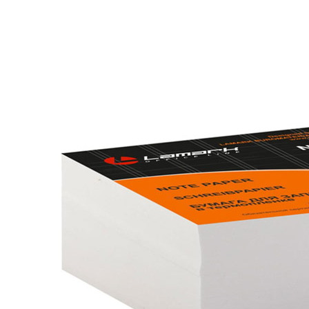
222
тг.
−
+