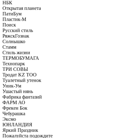
НБК
Открытая планета
ПатиБум
Пластик-М
Поиск
Русский стиль
РяжскГознак
Солнышко
Стамм
Стиль жизни
ТЕРМОБУМАГА
Технопарк
ТРИ СОВЫ
Тродат KZ ТОО
Туалетный утенок
Уник-Ум
Ушастый нянь
Фабрика фантазий
ФАРМ АО
Фрекен Бок
Чебурашка
Эксмо
ЮНЛАНДИЯ
Яркий Праздник
Пожалуйста подождите