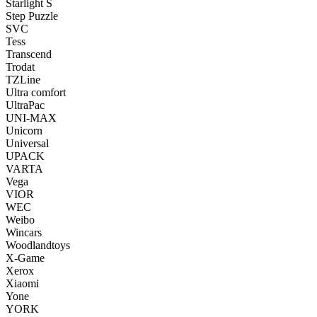
Starlight S
Step Puzzle
SVC
Tess
Transcend
Trodat
TZLine
Ultra comfort
UltraPac
UNI-MAX
Unicorn
Universal
UPACK
VARTA
Vega
VIOR
WEC
Weibo
Wincars
Woodlandtoys
X-Game
Xerox
Xiaomi
Yone
YORK