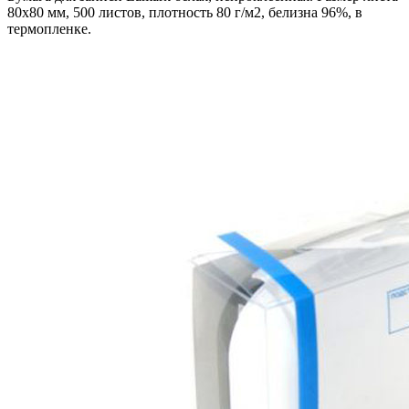
80х80 мм, 500 листов, плотность 80 г/м2, белизна 96%, в
термопленке.
В корзину
Код: 21208
Наличие:
в наличии
413
тг.
−
+