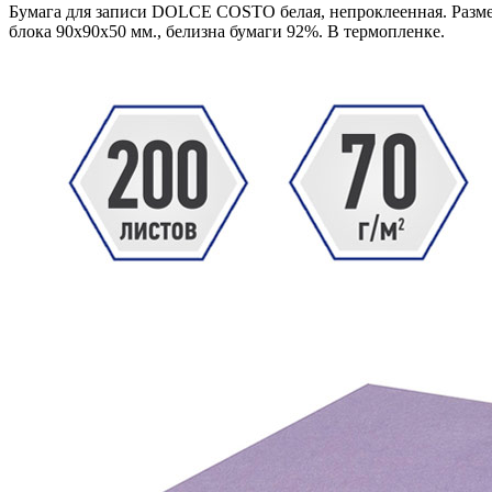
Бумага для записи DOLCE COSTO белая, непроклеенная. Разм
блока 90х90х50 мм., белизна бумаги 92%. В термопленке.
В корзину
Код: 21526
Наличие:
в наличии
462
тг.
−
+