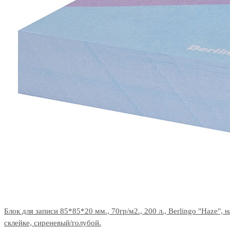
Блок для записи 85*85*20 мм., 70гр/м2., 200 л., Berlingo "Haze", н
склейке, сиреневый/голубой.