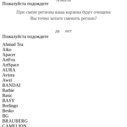
Алматы
Пожалуйста подождите
При смене региона ваша корзина будет очищена
Вы точно хотите сменить регион?
да
нет
Пожалуйста подождите
Ahmad Tea
Aiko
Apacer
ArtFox
ArtSpace
AURA
Aviora
Awei
BANDAI
Barbie
Basic
BASY
Berlingo
Besko
BG
BRAUBERG
CAMELION