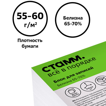
в наличии
278
тг.
−
+