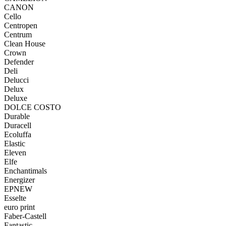
CANON
Cello
Centropen
Centrum
Clean House
Crown
Defender
Deli
Delucci
Delux
Deluxe
DOLCE COSTO
Durable
Duracell
Ecoluffa
Elastic
Eleven
Elfe
Enchantimals
Energizer
EPNEW
Esselte
euro print
Faber-Castell
Fantastic