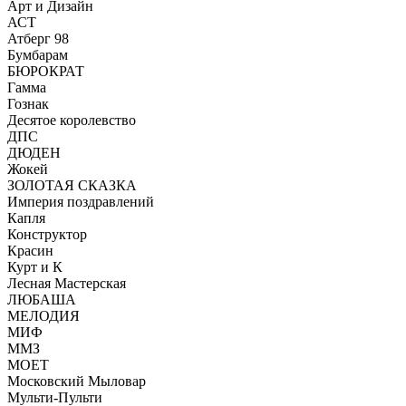
Арт и Дизайн
АСТ
Атберг 98
Бумбарам
БЮРОКРАТ
Гамма
Гознак
Десятое королевство
ДПС
ДЮДЕН
Жокей
ЗОЛОТАЯ СКАЗКА
Империя поздравлений
Капля
Конструктор
Красин
Курт и К
Лесная Мастерская
ЛЮБАША
МЕЛОДИЯ
МИФ
ММЗ
МОЕТ
Московский Мыловар
Мульти-Пульти