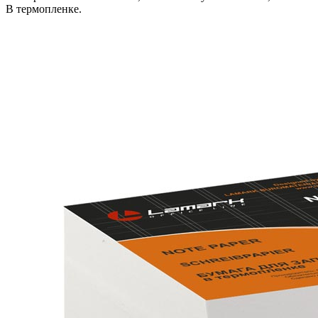
В термопленке.
В корзину
Код: 16045
Наличие:
в наличии
351
тг.
−
+