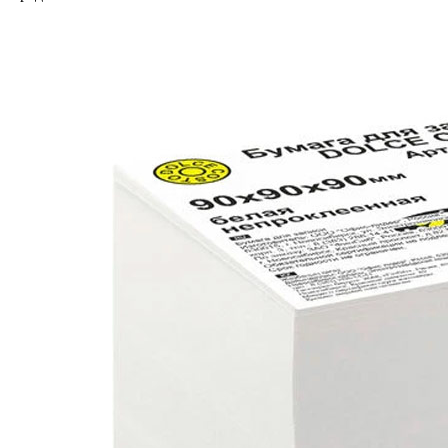
В корзину
Код: 29218
Наличие:
в наличии
307
тг.
−
+