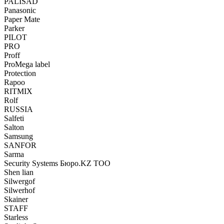
PALISAD
Panasonic
Paper Mate
Parker
PILOT
PRO
Proff
ProMega label
Protection
Rapoo
RITMIX
Rolf
RUSSIA
Salfeti
Salton
Samsung
SANFOR
Sarma
Security Systems Бюро.KZ ТОО
Shen lian
Silwergof
Silwerhof
Skainer
STAFF
Starless