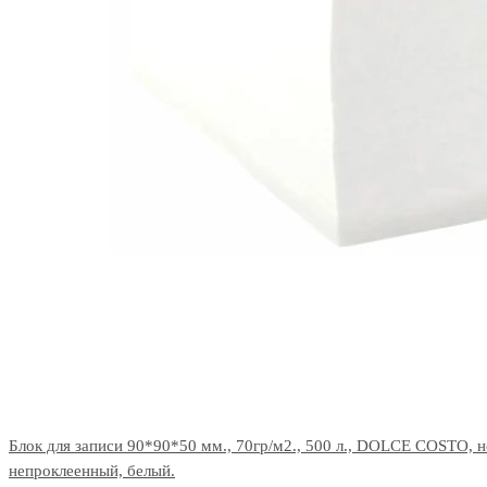
Блок для записи 90*90*50 мм., 70гр/м2., 500 л., DOLCE COSTO, н
непроклеенный, белый.