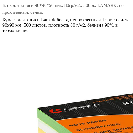
Блок для записи 90*90*50 мм., 80гр/м2., 500 л., LAMARK, не
проклеенный, белый.
Бумага для записи Lamark белая, непроклеенная. Размер листа
90х90 мм, 500 листов, плотность 80 г/м2, белизна 96%, в
термопленке.
В корзину
Код: 18557
Наличие:
в наличии
492
тг.
−
+