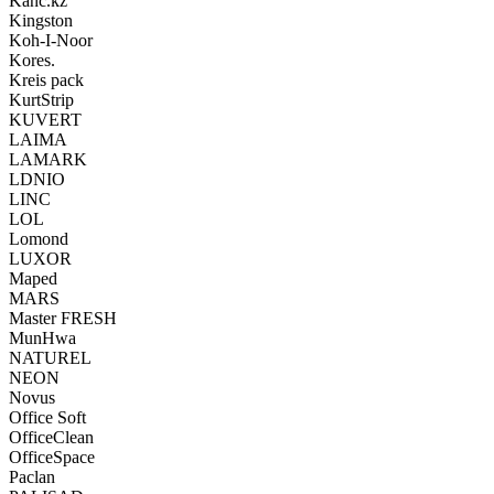
Kanc.kz
Kingston
Koh-I-Noor
Kores.
Kreis pack
KurtStrip
KUVERT
LAIMA
LAMARK
LDNIO
LINC
LOL
Lomond
LUXOR
Maped
MARS
Master FRESH
MunHwa
NATUREL
NEON
Novus
Office Soft
OfficeClean
OfficeSpace
Paclan