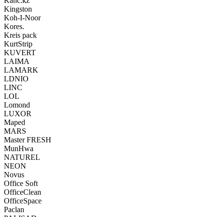
Kanc.kz
Kingston
Koh-I-Noor
Kores.
Kreis pack
KurtStrip
KUVERT
LAIMA
LAMARK
LDNIO
LINC
LOL
Lomond
LUXOR
Maped
MARS
Master FRESH
MunHwa
NATUREL
NEON
Novus
Office Soft
OfficeClean
OfficeSpace
Paclan