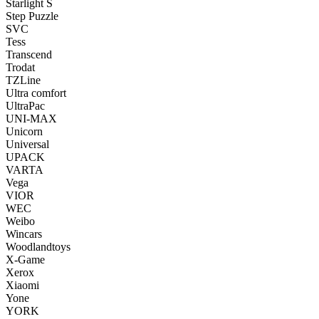
Starlight S
Step Puzzle
SVC
Tess
Transcend
Trodat
TZLine
Ultra comfort
UltraPac
UNI-MAX
Unicorn
Universal
UPACK
VARTA
Vega
VIOR
WEC
Weibo
Wincars
Woodlandtoys
X-Game
Xerox
Xiaomi
Yone
YORK