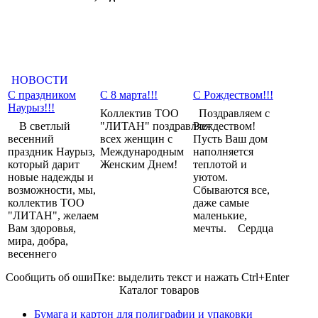
НОВОСТИ
С праздником
С 8 марта!!!
С Рождеством!!!
Наурыз!!!
Коллектив ТОО
Поздравляем с
В светлый
"ЛИТАН" поздравляет
Рождеством!
весенний
всех женщин с
Пусть Ваш дом
праздник Наурыз,
Международным
наполняется
который дарит
Женским Днем!
теплотой и
новые надежды и
уютом.
возможности, мы,
Сбываются все,
коллектив ТОО
даже самые
"ЛИТАН", желаем
маленькие,
Вам здоровья,
мечты. Сердца
мира, добра,
весеннего
Сообщить об оши
П
ке:
выделить текст и нажать Ctrl+Enter
Каталог товаров
Бумага и картон для полиграфии и упаковки