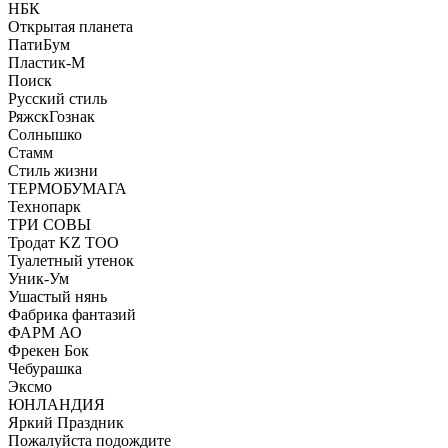
НБК
Открытая планета
ПатиБум
Пластик-М
Поиск
Русский стиль
РяжскГознак
Солнышко
Стамм
Стиль жизни
ТЕРМОБУМАГА
Технопарк
ТРИ СОВЫ
Тродат KZ ТОО
Туалетный утенок
Уник-Ум
Ушастый нянь
Фабрика фантазий
ФАРМ АО
Фрекен Бок
Чебурашка
Эксмо
ЮНЛАНДИЯ
Яркий Праздник
Пожалуйста подождите