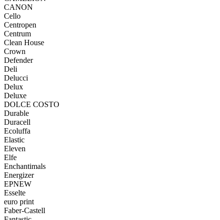
CANON
Cello
Centropen
Centrum
Clean House
Crown
Defender
Deli
Delucci
Delux
Deluxe
DOLCE COSTO
Durable
Duracell
Ecoluffa
Elastic
Eleven
Elfe
Enchantimals
Energizer
EPNEW
Esselte
euro print
Faber-Castell
Fantastic