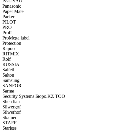
PALISAD
Panasonic
Paper Mate
Parker
PILOT
PRO
Proff
ProMega label
Protection
Rapoo
RITMIX
Rolf
RUSSIA
Salfeti
Salton
Samsung
SANFOR
Sarma
Security Systems Бюро.KZ ТОО
Shen lian
Silwergof
Silwerhof
Skainer
STAFF
Starless