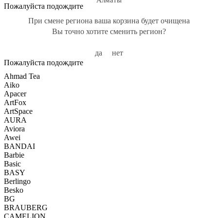
Алматы
Пожалуйста подождите
При смене региона ваша корзина будет очищена
Вы точно хотите сменить регион?
да
нет
Пожалуйста подождите
Ahmad Tea
Aiko
Apacer
ArtFox
ArtSpace
AURA
Aviora
Awei
BANDAI
Barbie
Basic
BASY
Berlingo
Besko
BG
BRAUBERG
CAMELION