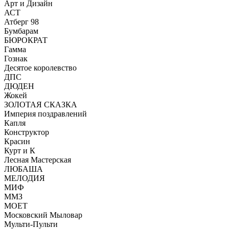
Арт и Дизайн
АСТ
Атберг 98
Бумбарам
БЮРОКРАТ
Гамма
Гознак
Десятое королевство
ДПС
ДЮДЕН
Жокей
ЗОЛОТАЯ СКАЗКА
Империя поздравлений
Капля
Конструктор
Красин
Курт и К
Лесная Мастерская
ЛЮБАША
МЕЛОДИЯ
МИФ
ММЗ
МОЕТ
Московский Мыловар
Мульти-Пульти